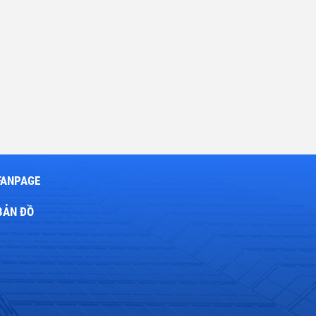
FANPAGE
BẢN ĐỒ