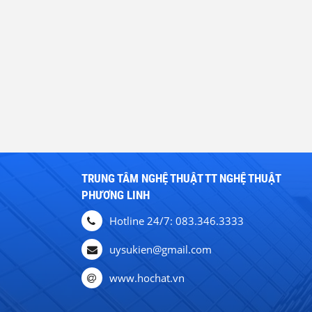
TRUNG TÂM NGHỆ THUẬT TT NGHỆ THUẬT
PHƯƠNG LINH
Hotline 24/7: 083.346.3333
uysukien@gmail.com
www.hochat.vn