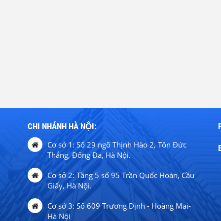
CHI NHÁNH HÀ NỘI:
Cơ sở 1: Số 29 ngõ Thịnh Hào 2, Tôn Đức
Thắng, Đống Đa, Hà Nội.
Cơ sở 2: Tầng 5 số 95 Trần Quốc Hoàn, Cầu
Giấy, Hà Nội.
Cơ sở 3: Số 609 Trương Định - Hoàng Mai-
Hà Nội