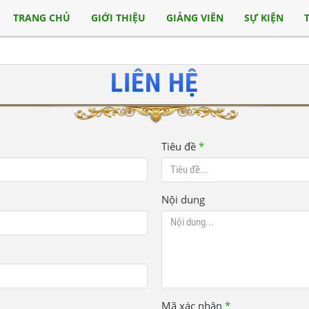
TRANG CHỦ
GIỚI THIỆU
GIẢNG VIÊN
SỰ KIỆN
LIÊN HỆ
Tiêu đề
*
Nội dung
Mã xác nhận
*