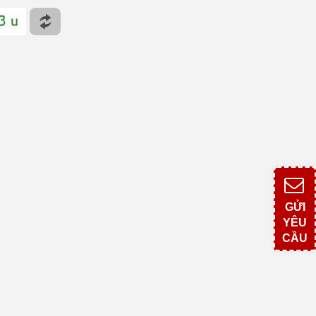
GỬI
YÊU
CẦU