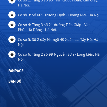
Cơ sở 2: Tầng 5 số 95 Trần Quốc Hoàn, Cầu Giấy,
Hà Nội.
Cơ sở 3: Số 609 Trương Định - Hoàng Mai- Hà Nội
Cơ sở 4: Tầng 3 số 21 đường Tiếp Giáp - Văn
Phú - Hà Đông - Hà Nội.
Cơ sở 5: Số 2 dãy N4 ngõ 40 Xuân La, Tây Hồ, Hà
Nội
Cơ sở 6: Tầng 2 số 99 Nguyễn Sơn - Long biên, Hà
Nội
FANPAGE
BẢN ĐỒ